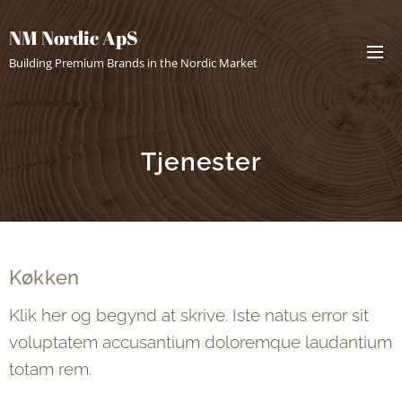
NM Nordic ApS
Building Premium Brands in the Nordic Market
Tjenester
Køkken
Klik her og begynd at skrive. Iste natus error sit
voluptatem accusantium doloremque laudantium
totam rem.