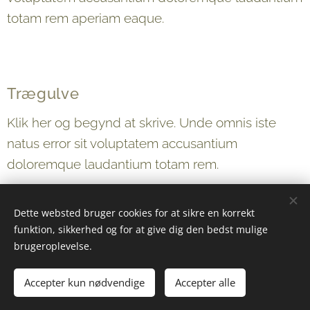
totam rem aperiam eaque.
Trægulve
Klik her og begynd at skrive. Unde omnis iste
natus error sit voluptatem accusantium
doloremque laudantium totam rem.
Dette websted bruger cookies for at sikre en korrekt
funktion, sikkerhed og for at give dig den bedst mulige
© 2024 NM Nordic ApS
brugeroplevelse.
All rights reserved
Accepter kun nødvendige
Accepter alle
Cookies